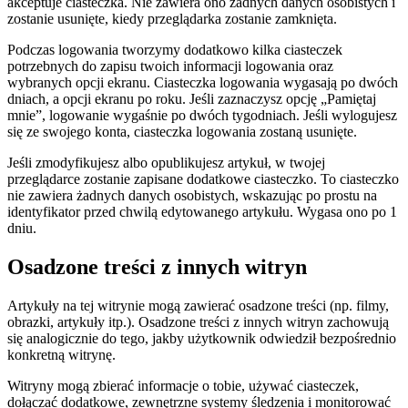
akceptuje ciasteczka. Nie zawiera ono żadnych danych osobistych i
zostanie usunięte, kiedy przeglądarka zostanie zamknięta.
Podczas logowania tworzymy dodatkowo kilka ciasteczek
potrzebnych do zapisu twoich informacji logowania oraz
wybranych opcji ekranu. Ciasteczka logowania wygasają po dwóch
dniach, a opcji ekranu po roku. Jeśli zaznaczysz opcję „Pamiętaj
mnie”, logowanie wygaśnie po dwóch tygodniach. Jeśli wylogujesz
się ze swojego konta, ciasteczka logowania zostaną usunięte.
Jeśli zmodyfikujesz albo opublikujesz artykuł, w twojej
przeglądarce zostanie zapisane dodatkowe ciasteczko. To ciasteczko
nie zawiera żadnych danych osobistych, wskazując po prostu na
identyfikator przed chwilą edytowanego artykułu. Wygasa ono po 1
dniu.
Osadzone treści z innych witryn
Artykuły na tej witrynie mogą zawierać osadzone treści (np. filmy,
obrazki, artykuły itp.). Osadzone treści z innych witryn zachowują
się analogicznie do tego, jakby użytkownik odwiedził bezpośrednio
konkretną witrynę.
Witryny mogą zbierać informacje o tobie, używać ciasteczek,
dołączać dodatkowe, zewnętrzne systemy śledzenia i monitorować