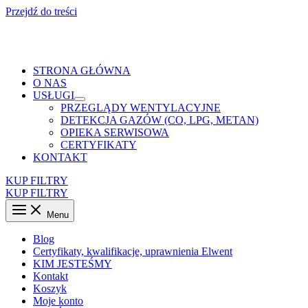
Przejdź do treści
📳
SKLEP Z FILTRAMI →
571-395-748
NAPRAWA WENTYLATORÓW
📳
→
605-929-909
STRONA GŁÓWNA
O NAS
USŁUGI
PRZEGLĄDY WENTYLACYJNE
DETEKCJA GAZÓW (CO, LPG, METAN)
OPIEKA SERWISOWA
CERTYFIKATY
KONTAKT
KUP FILTRY
KUP FILTRY
Menu
Blog
Certyfikaty, kwalifikacje, uprawnienia Elwent
KIM JESTEŚMY
Kontakt
Koszyk
Moje konto